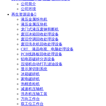
公司简介
公司环境
再生资源设备

液压金属拆包机
液压金属压块机
龙门式液压废钢剪断机
废旧冰箱回收处理设备
废旧空调回收处理设备
废旧洗衣机回收处理设备
CRT、液晶电视、电脑处理设备
PCB线路板回收处理设备
铝电容破碎分选设备
压缩机自动打孔滤油设备
显示屏切割系统
冰箱破碎机
家电破碎机
泡棉造粒机
减速机压轴机
洗衣机压轴工装
万向工作台
双工位工作台