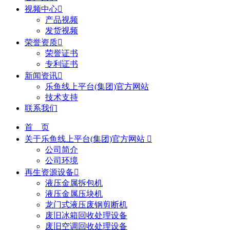
视频中心

产品视频
发货视频
荣誉资质

荣誉证书
专利证书
新闻资讯

乐鱼线上平台(集团)官方网站
技术支持
联系我们
首 页
关于乐鱼线上平台(集团)官方网站

公司简介
公司环境
再生资源设备

液压金属拆包机
液压金属压块机
龙门式液压废钢剪断机
废旧冰箱回收处理设备
废旧空调回收处理设备