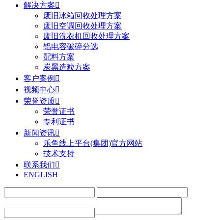
解决方案

废旧冰箱回收处理方案
废旧空调回收处理方案
废旧洗衣机回收处理方案
铝电容破碎分选
配料方案
炭黑造粒方案
客户案例

视频中心

荣誉资质

荣誉证书
专利证书
新闻资讯

乐鱼线上平台(集团)官方网站
技术支持
联系我们

ENGLISH