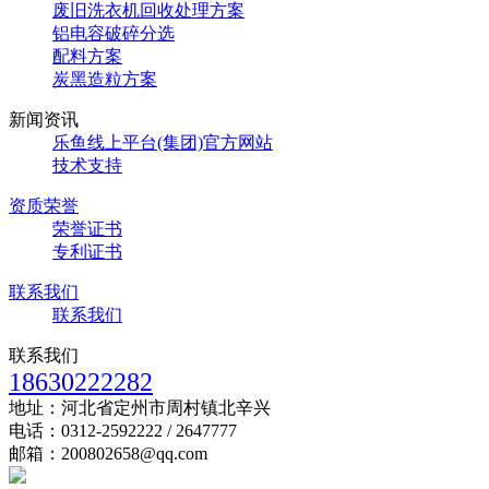
废旧洗衣机回收处理方案
铝电容破碎分选
配料方案
炭黑造粒方案
新闻资讯
乐鱼线上平台(集团)官方网站
技术支持
资质荣誉
荣誉证书
专利证书
联系我们
联系我们
联系我们
18630222282
地址：河北省定州市周村镇北辛兴
电话：0312-2592222 / 2647777
邮箱：200802658@qq.com