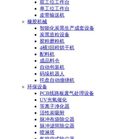
双工位工作台
单工位工作台
皮带输送机
橡胶机械
智能化炭黑生产成套设备
炭黑造粒设备
胶粉磨粉机
4桶3回程烘干机
配料机
成品料仓
自动包装机
码垛机器人
托盘自动缠绕机
环保设备
PCB线路板废气处理设备
UV光氧催化
等离子净化器
活性炭吸附
脉冲布袋除尘器
脉冲滤筒除尘器
喷淋塔
气箱袋式除尘器