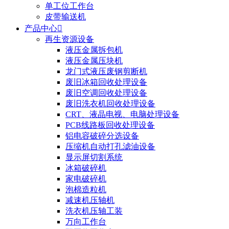
单工位工作台
皮带输送机
产品中心

再生资源设备
液压金属拆包机
液压金属压块机
龙门式液压废钢剪断机
废旧冰箱回收处理设备
废旧空调回收处理设备
废旧洗衣机回收处理设备
CRT、液晶电视、电脑处理设备
PCB线路板回收处理设备
铝电容破碎分选设备
压缩机自动打孔滤油设备
显示屏切割系统
冰箱破碎机
家电破碎机
泡棉造粒机
减速机压轴机
洗衣机压轴工装
万向工作台