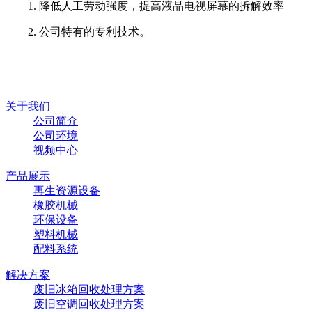
1.
降低人工劳动强度，提高液晶电视屏幕的拆解效率
2.
公司特有的专利技术。
关于我们
公司简介
公司环境
视频中心
产品展示
再生资源设备
橡胶机械
环保设备
塑料机械
配料系统
解决方案
废旧冰箱回收处理方案
废旧空调回收处理方案