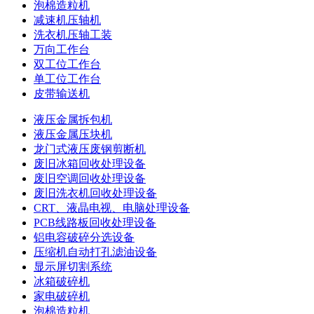
泡棉造粒机
减速机压轴机
洗衣机压轴工装
万向工作台
双工位工作台
单工位工作台
皮带输送机
液压金属拆包机
液压金属压块机
龙门式液压废钢剪断机
废旧冰箱回收处理设备
废旧空调回收处理设备
废旧洗衣机回收处理设备
CRT、液晶电视、电脑处理设备
PCB线路板回收处理设备
铝电容破碎分选设备
压缩机自动打孔滤油设备
显示屏切割系统
冰箱破碎机
家电破碎机
泡棉造粒机