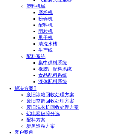
塑料机械
磨粉机
粉碎机
配料机
团粒机
甩干机
清洗水槽
生产线
配料系统
集中供料系统
橡胶厂配料系统
食品配料系统
液体配料系统
解决方案

废旧冰箱回收处理方案
废旧空调回收处理方案
废旧洗衣机回收处理方案
铝电容破碎分选
配料方案
炭黑造粒方案
客户案例