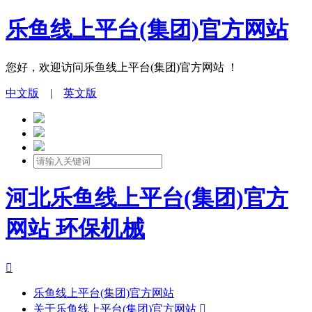
乐鱼线上平台(集团)官方网站
您好，欢迎访问乐鱼线上平台(集团)官方网站 ！
中文版
|
英文版
河北乐鱼线上平台(集团)官方
网站 环保机械

乐鱼线上平台(集团)官方网站
关于乐鱼线上平台(集团)官方网站
