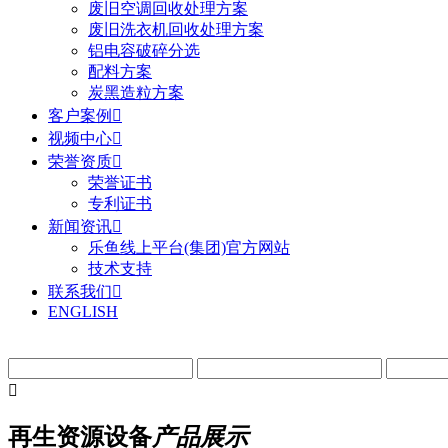
废旧空调回收处理方案
废旧洗衣机回收处理方案
铝电容破碎分选
配料方案
炭黑造粒方案
客户案例

视频中心

荣誉资质

荣誉证书
专利证书
新闻资讯

乐鱼线上平台(集团)官方网站
技术支持
联系我们

ENGLISH

再生资源设备
产品展示