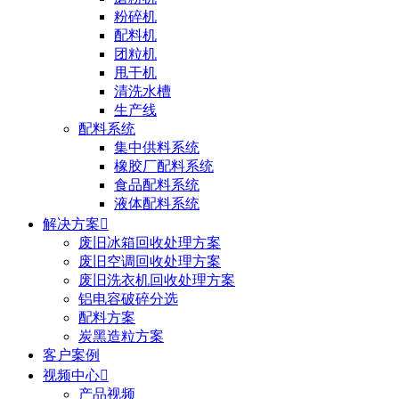
粉碎机
配料机
团粒机
甩干机
清洗水槽
生产线
配料系统
集中供料系统
橡胶厂配料系统
食品配料系统
液体配料系统
解决方案

废旧冰箱回收处理方案
废旧空调回收处理方案
废旧洗衣机回收处理方案
铝电容破碎分选
配料方案
炭黑造粒方案
客户案例
视频中心

产品视频