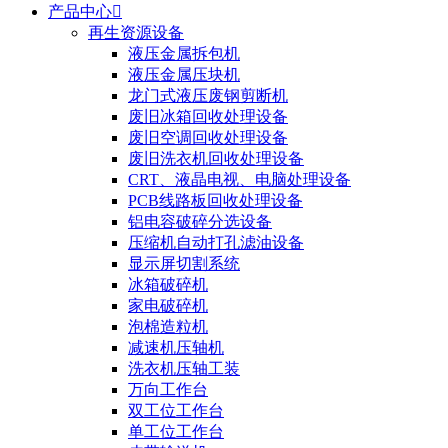
产品中心

再生资源设备
液压金属拆包机
液压金属压块机
龙门式液压废钢剪断机
废旧冰箱回收处理设备
废旧空调回收处理设备
废旧洗衣机回收处理设备
CRT、液晶电视、电脑处理设备
PCB线路板回收处理设备
铝电容破碎分选设备
压缩机自动打孔滤油设备
显示屏切割系统
冰箱破碎机
家电破碎机
泡棉造粒机
减速机压轴机
洗衣机压轴工装
万向工作台
双工位工作台
单工位工作台