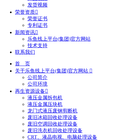
发货视频
荣誉资质

荣誉证书
专利证书
新闻资讯

乐鱼线上平台(集团)官方网站
技术支持
联系我们
首 页
关于乐鱼线上平台(集团)官方网站

公司简介
公司环境
再生资源设备

液压金属拆包机
液压金属压块机
龙门式液压废钢剪断机
废旧冰箱回收处理设备
废旧空调回收处理设备
废旧洗衣机回收处理设备
CRT、液晶电视、电脑处理设备