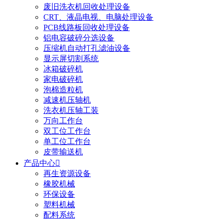
废旧洗衣机回收处理设备
CRT、液晶电视、电脑处理设备
PCB线路板回收处理设备
铝电容破碎分选设备
压缩机自动打孔滤油设备
显示屏切割系统
冰箱破碎机
家电破碎机
泡棉造粒机
减速机压轴机
洗衣机压轴工装
万向工作台
双工位工作台
单工位工作台
皮带输送机
产品中心

再生资源设备
橡胶机械
环保设备
塑料机械
配料系统