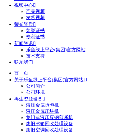
视频中心

产品视频
发货视频
荣誉资质

荣誉证书
专利证书
新闻资讯

乐鱼线上平台(集团)官方网站
技术支持
联系我们
首 页
关于乐鱼线上平台(集团)官方网站

公司简介
公司环境
再生资源设备

液压金属拆包机
液压金属压块机
龙门式液压废钢剪断机
废旧冰箱回收处理设备
废旧空调回收处理设备