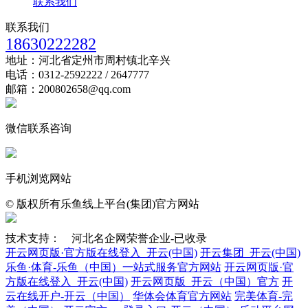
联系我们
联系我们
18630222282
地址：河北省定州市周村镇北辛兴
电话：0312-2592222 / 2647777
邮箱：200802658@qq.com
微信联系咨询
手机浏览网站
© 版权所有乐鱼线上平台(集团)官方网站
冀公网安备:13068202000123号
技术支持： 河北名企网荣誉企业-已收录
开云网页版·官方版在线登入_开云(中国)
开云集团_开云(中国)
乐鱼·体育-乐鱼（中国）一站式服务官方网站
开云网页版·官
方版在线登入_开云(中国)
开云网页版_开云（中国）官方
开
云在线开户-开云（中国）
华体会体育官方网站
完美体育-完