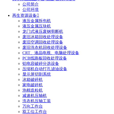
公司简介
公司环境
再生资源设备

液压金属拆包机
液压金属压块机
龙门式液压废钢剪断机
废旧冰箱回收处理设备
废旧空调回收处理设备
废旧洗衣机回收处理设备
CRT、液晶电视、电脑处理设备
PCB线路板回收处理设备
铝电容破碎分选设备
压缩机自动打孔滤油设备
显示屏切割系统
冰箱破碎机
家电破碎机
泡棉造粒机
减速机压轴机
洗衣机压轴工装
万向工作台
双工位工作台