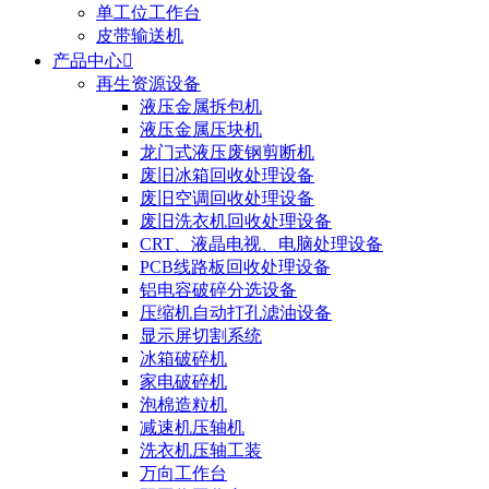
单工位工作台
皮带输送机
产品中心

再生资源设备
液压金属拆包机
液压金属压块机
龙门式液压废钢剪断机
废旧冰箱回收处理设备
废旧空调回收处理设备
废旧洗衣机回收处理设备
CRT、液晶电视、电脑处理设备
PCB线路板回收处理设备
铝电容破碎分选设备
压缩机自动打孔滤油设备
显示屏切割系统
冰箱破碎机
家电破碎机
泡棉造粒机
减速机压轴机
洗衣机压轴工装
万向工作台