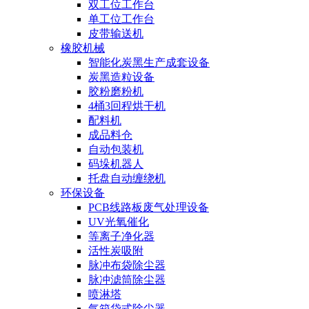
双工位工作台
单工位工作台
皮带输送机
橡胶机械
智能化炭黑生产成套设备
炭黑造粒设备
胶粉磨粉机
4桶3回程烘干机
配料机
成品料仓
自动包装机
码垛机器人
托盘自动缠绕机
环保设备
PCB线路板废气处理设备
UV光氧催化
等离子净化器
活性炭吸附
脉冲布袋除尘器
脉冲滤筒除尘器
喷淋塔
气箱袋式除尘器