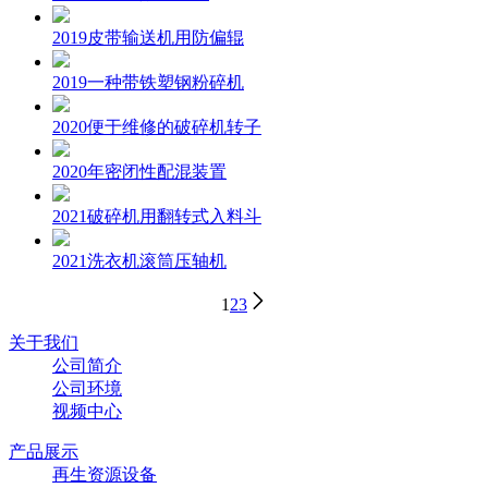
2019皮带输送机用防偏辊
2019一种带铁塑钢粉碎机
2020便于维修的破碎机转子
2020年密闭性配混装置
2021破碎机用翻转式入料斗
2021洗衣机滚筒压轴机
1
2
3
关于我们
公司简介
公司环境
视频中心
产品展示
再生资源设备