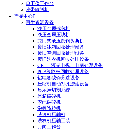
单工位工作台
皮带输送机
产品中心

再生资源设备
液压金属拆包机
液压金属压块机
龙门式液压废钢剪断机
废旧冰箱回收处理设备
废旧空调回收处理设备
废旧洗衣机回收处理设备
CRT、液晶电视、电脑处理设备
PCB线路板回收处理设备
铝电容破碎分选设备
压缩机自动打孔滤油设备
显示屏切割系统
冰箱破碎机
家电破碎机
泡棉造粒机
减速机压轴机
洗衣机压轴工装
万向工作台