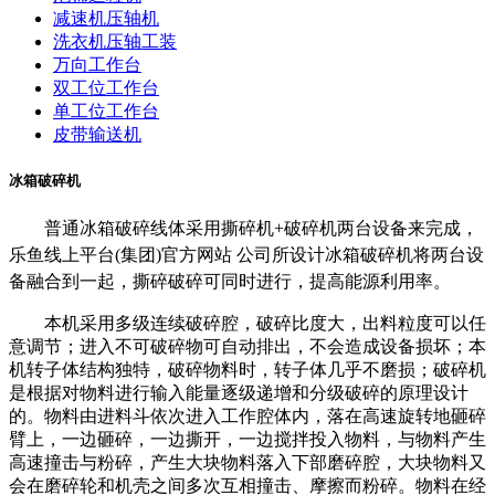
减速机压轴机
洗衣机压轴工装
万向工作台
双工位工作台
单工位工作台
皮带输送机
冰箱破碎机
普通冰箱破碎线体采用撕碎机
+
破碎机两台设备来完成，
乐鱼线上平台(集团)官方网站 公司所设计冰箱破碎机将两台设
备融合到一起，撕碎破碎可同时进行，提高能源利用率。
本机采用多级连续破碎腔，破碎比度大，出料粒度可以任
意调节；进入不可破碎物可自动排出，不会造成设备损坏；本
机转子体结构独特，破碎物料时，转子体几乎不磨损；破碎机
是根据对物料进行输入能量逐级递增和分级破碎的原理设计
的。物料由进料斗依次进入工作腔体内，落在高速旋转地砸碎
臂上，一边砸碎，一边撕开，一边搅拌投入物料，与物料产生
高速撞击与粉碎，产生大块物料落入下部磨碎腔，大块物料又
会在磨碎轮和机壳之间多次互相撞击、摩擦而粉碎。物料在经