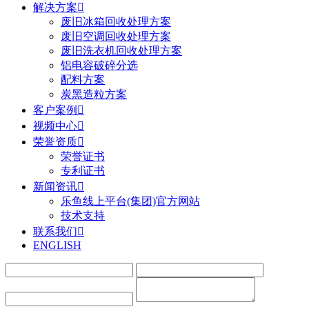
解决方案

废旧冰箱回收处理方案
废旧空调回收处理方案
废旧洗衣机回收处理方案
铝电容破碎分选
配料方案
炭黑造粒方案
客户案例

视频中心

荣誉资质

荣誉证书
专利证书
新闻资讯

乐鱼线上平台(集团)官方网站
技术支持
联系我们

ENGLISH