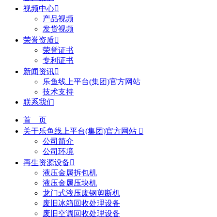
视频中心

产品视频
发货视频
荣誉资质

荣誉证书
专利证书
新闻资讯

乐鱼线上平台(集团)官方网站
技术支持
联系我们
首 页
关于乐鱼线上平台(集团)官方网站

公司简介
公司环境
再生资源设备

液压金属拆包机
液压金属压块机
龙门式液压废钢剪断机
废旧冰箱回收处理设备
废旧空调回收处理设备