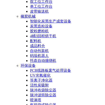
双工位工作台
单工位工作台
皮带输送机
橡胶机械
智能化炭黑生产成套设备
炭黑造粒设备
胶粉磨粉机
4桶3回程烘干机
配料机
成品料仓
自动包装机
码垛机器人
托盘自动缠绕机
环保设备
PCB线路板废气处理设备
UV光氧催化
等离子净化器
活性炭吸附
脉冲布袋除尘器
脉冲滤筒除尘器
喷淋塔
气箱袋式除尘器