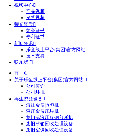
视频中心

产品视频
发货视频
荣誉资质

荣誉证书
专利证书
新闻资讯

乐鱼线上平台(集团)官方网站
技术支持
联系我们
首 页
关于乐鱼线上平台(集团)官方网站

公司简介
公司环境
再生资源设备

液压金属拆包机
液压金属压块机
龙门式液压废钢剪断机
废旧冰箱回收处理设备
废旧空调回收处理设备