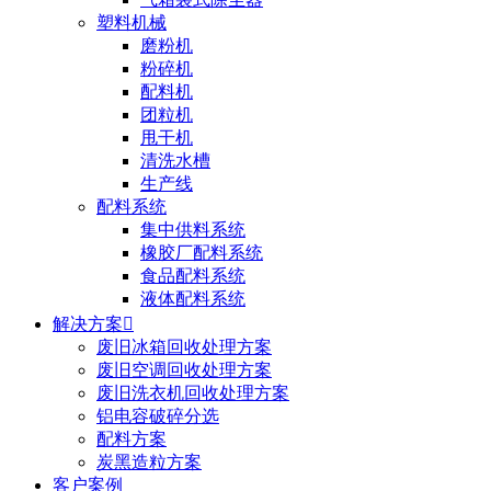
塑料机械
磨粉机
粉碎机
配料机
团粒机
甩干机
清洗水槽
生产线
配料系统
集中供料系统
橡胶厂配料系统
食品配料系统
液体配料系统
解决方案

废旧冰箱回收处理方案
废旧空调回收处理方案
废旧洗衣机回收处理方案
铝电容破碎分选
配料方案
炭黑造粒方案
客户案例