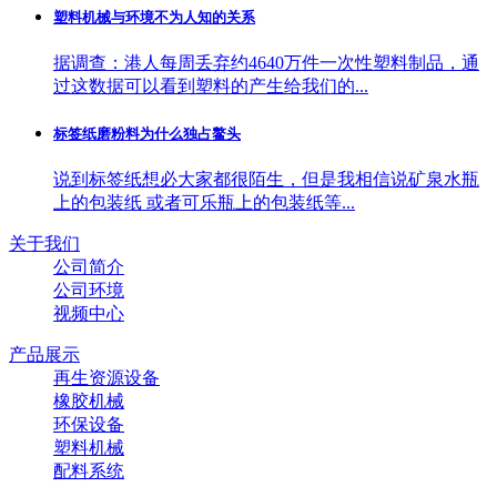
塑料机械与环境不为人知的关系
据调查：港人每周丢弃约4640万件一次性塑料制品，通
过这数据可以看到塑料的产生给我们的...
标签纸磨粉料为什么独占鳌头
说到标签纸想必大家都很陌生，但是我相信说矿泉水瓶
上的包装纸 或者可乐瓶上的包装纸等...
关于我们
公司简介
公司环境
视频中心
产品展示
再生资源设备
橡胶机械
环保设备
塑料机械
配料系统