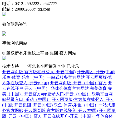
电话：0312-2592222 / 2647777
邮箱：200802658@qq.com
微信联系咨询
手机浏览网站
© 版权所有乐鱼线上平台(集团)官方网站
冀公网安备:13068202000123号
技术支持： 河北名企网荣誉企业-已收录
开云网页版·官方版在线登入_开云(中国)
开云集团_开云(中国)
乐鱼·体育-乐鱼（中国）一站式服务官方网站
开云网页版·官
方版在线登入_开云(中国)
开云网页版_开云（中国）官方
开
云在线开户-开云（中国）
华体会体育官方网站
完美体育-完
美（中国）
开云官方app登录入口-开云（中国）
乐动平台网
站登录入口_乐动（中国）
开云网页版·官方版在线登入_开云
(中国)
开云集团_开云(中国)
乐鱼·体育-乐鱼（中国）一站式服
务官方网站
开云网页版·官方版在线登入_开云(中国)
开云网页
版_开云（中国）官方
开云在线开户-开云（中国）
华体会体