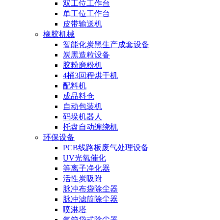
双工位工作台
单工位工作台
皮带输送机
橡胶机械
智能化炭黑生产成套设备
炭黑造粒设备
胶粉磨粉机
4桶3回程烘干机
配料机
成品料仓
自动包装机
码垛机器人
托盘自动缠绕机
环保设备
PCB线路板废气处理设备
UV光氧催化
等离子净化器
活性炭吸附
脉冲布袋除尘器
脉冲滤筒除尘器
喷淋塔
气箱袋式除尘器