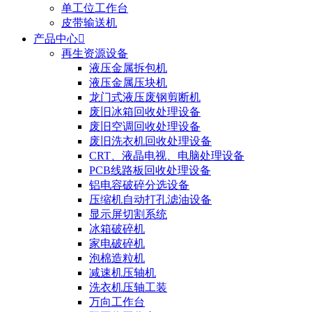
单工位工作台
皮带输送机
产品中心

再生资源设备
液压金属拆包机
液压金属压块机
龙门式液压废钢剪断机
废旧冰箱回收处理设备
废旧空调回收处理设备
废旧洗衣机回收处理设备
CRT、液晶电视、电脑处理设备
PCB线路板回收处理设备
铝电容破碎分选设备
压缩机自动打孔滤油设备
显示屏切割系统
冰箱破碎机
家电破碎机
泡棉造粒机
减速机压轴机
洗衣机压轴工装
万向工作台