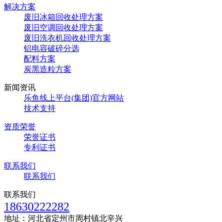
解决方案
废旧冰箱回收处理方案
废旧空调回收处理方案
废旧洗衣机回收处理方案
铝电容破碎分选
配料方案
炭黑造粒方案
新闻资讯
乐鱼线上平台(集团)官方网站
技术支持
资质荣誉
荣誉证书
专利证书
联系我们
联系我们
联系我们
18630222282
地址：河北省定州市周村镇北辛兴