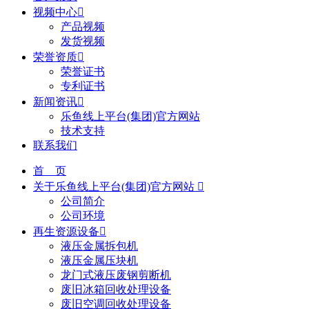
视频中心

产品视频
发货视频
荣誉资质

荣誉证书
专利证书
新闻资讯

乐鱼线上平台(集团)官方网站
技术支持
联系我们
首 页
关于乐鱼线上平台(集团)官方网站

公司简介
公司环境
再生资源设备

液压金属拆包机
液压金属压块机
龙门式液压废钢剪断机
废旧冰箱回收处理设备
废旧空调回收处理设备