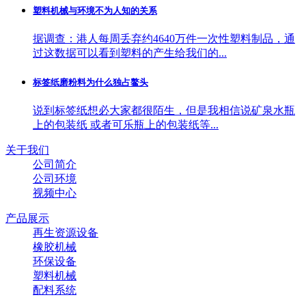
塑料机械与环境不为人知的关系
据调查：港人每周丢弃约4640万件一次性塑料制品，通
过这数据可以看到塑料的产生给我们的...
标签纸磨粉料为什么独占鳌头
说到标签纸想必大家都很陌生，但是我相信说矿泉水瓶
上的包装纸 或者可乐瓶上的包装纸等...
关于我们
公司简介
公司环境
视频中心
产品展示
再生资源设备
橡胶机械
环保设备
塑料机械
配料系统