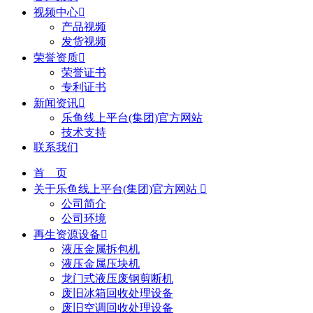
视频中心

产品视频
发货视频
荣誉资质

荣誉证书
专利证书
新闻资讯

乐鱼线上平台(集团)官方网站
技术支持
联系我们
首 页
关于乐鱼线上平台(集团)官方网站

公司简介
公司环境
再生资源设备

液压金属拆包机
液压金属压块机
龙门式液压废钢剪断机
废旧冰箱回收处理设备
废旧空调回收处理设备