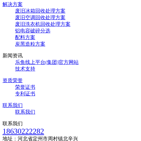
解决方案
废旧冰箱回收处理方案
废旧空调回收处理方案
废旧洗衣机回收处理方案
铝电容破碎分选
配料方案
炭黑造粒方案
新闻资讯
乐鱼线上平台(集团)官方网站
技术支持
资质荣誉
荣誉证书
专利证书
联系我们
联系我们
联系我们
18630222282
地址：河北省定州市周村镇北辛兴