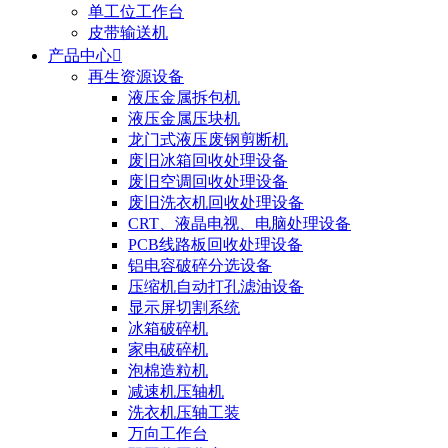
单工位工作台
皮带输送机
产品中心

再生资源设备
液压金属拆包机
液压金属压块机
龙门式液压废钢剪断机
废旧冰箱回收处理设备
废旧空调回收处理设备
废旧洗衣机回收处理设备
CRT、液晶电视、电脑处理设备
PCB线路板回收处理设备
铝电容破碎分选设备
压缩机自动打孔滤油设备
显示屏切割系统
冰箱破碎机
家电破碎机
泡棉造粒机
减速机压轴机
洗衣机压轴工装
万向工作台