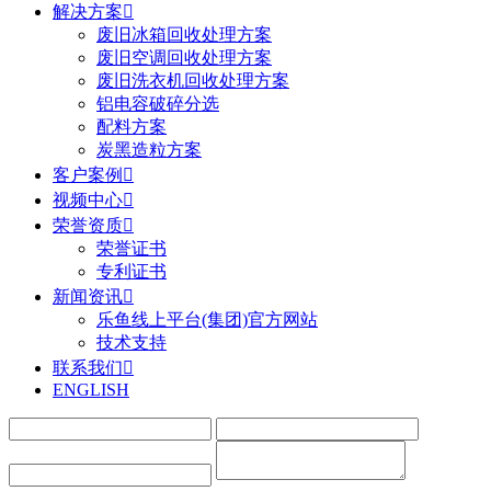
解决方案

废旧冰箱回收处理方案
废旧空调回收处理方案
废旧洗衣机回收处理方案
铝电容破碎分选
配料方案
炭黑造粒方案
客户案例

视频中心

荣誉资质

荣誉证书
专利证书
新闻资讯

乐鱼线上平台(集团)官方网站
技术支持
联系我们

ENGLISH