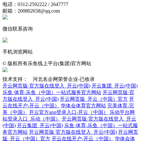
电话：0312-2592222 / 2647777
邮箱：200802658@qq.com
微信联系咨询
手机浏览网站
© 版权所有乐鱼线上平台(集团)官方网站
冀公网安备:13068202000123号
技术支持： 河北名企网荣誉企业-已收录
开云网页版·官方版在线登入_开云(中国)
开云集团_开云(中国)
乐鱼·体育-乐鱼（中国）一站式服务官方网站
开云网页版·官
方版在线登入_开云(中国)
开云网页版_开云（中国）官方
开
云在线开户-开云（中国）
华体会体育官方网站
完美体育-完
美（中国）
开云官方app登录入口-开云（中国）
乐动平台网
站登录入口_乐动（中国）
开云网页版·官方版在线登入_开云
(中国)
开云集团_开云(中国)
乐鱼·体育-乐鱼（中国）一站式服
务官方网站
开云网页版·官方版在线登入_开云(中国)
开云网页
版_开云（中国）官方
开云在线开户-开云（中国）
华体会体