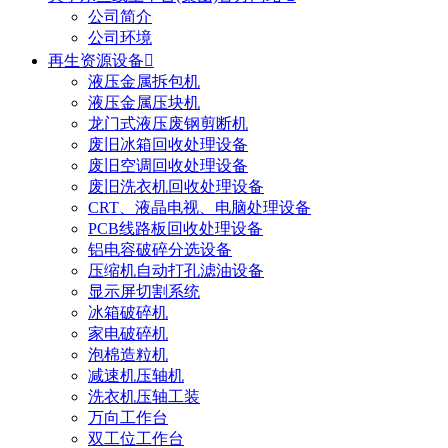
公司简介
公司环境
再生资源设备

液压金属拆包机
液压金属压块机
龙门式液压废钢剪断机
废旧冰箱回收处理设备
废旧空调回收处理设备
废旧洗衣机回收处理设备
CRT、液晶电视、电脑处理设备
PCB线路板回收处理设备
铝电容破碎分选设备
压缩机自动打孔滤油设备
显示屏切割系统
冰箱破碎机
家电破碎机
泡棉造粒机
减速机压轴机
洗衣机压轴工装
万向工作台
双工位工作台