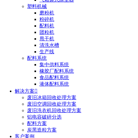
塑料机械
磨粉机
粉碎机
配料机
团粒机
甩干机
清洗水槽
生产线
配料系统
集中供料系统
橡胶厂配料系统
食品配料系统
液体配料系统
解决方案

废旧冰箱回收处理方案
废旧空调回收处理方案
废旧洗衣机回收处理方案
铝电容破碎分选
配料方案
炭黑造粒方案
客户案例