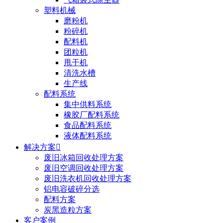
塑料机械
磨粉机
粉碎机
配料机
团粒机
甩干机
清洗水槽
生产线
配料系统
集中供料系统
橡胶厂配料系统
食品配料系统
液体配料系统
解决方案

废旧冰箱回收处理方案
废旧空调回收处理方案
废旧洗衣机回收处理方案
铝电容破碎分选
配料方案
炭黑造粒方案
客户案例