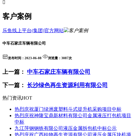

客户案例
乐鱼线上平台(集团)官方网站
客户案例
中车石家庄车辆有限公司
发布时间：2023-06-08
浏览量：
3087
次
上一篇：
中车石家庄车辆有限公司
下一篇：
长沙绿色再生资源利用有限公司
热门资讯
HOT
热烈庆祝厦门绿洲废塑料斗式提升机采购项目中标
热烈庆祝神隆宝鼎新材料有限公司金属液压打包机项目
中标
九江萍钢钢铁有限公司液压金属拆包机中标公示
热烈庆祝广西桂物再生资源有限公司液压金属压块机项