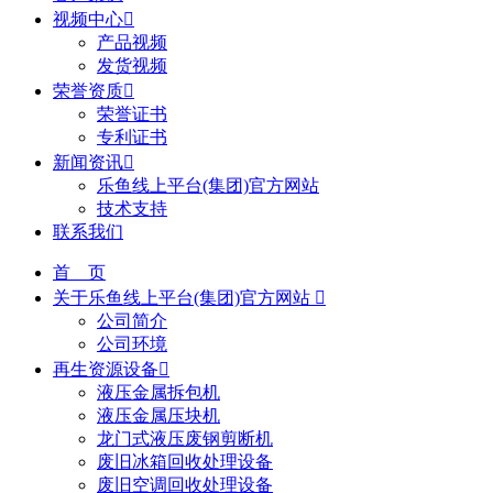
视频中心

产品视频
发货视频
荣誉资质

荣誉证书
专利证书
新闻资讯

乐鱼线上平台(集团)官方网站
技术支持
联系我们
首 页
关于乐鱼线上平台(集团)官方网站

公司简介
公司环境
再生资源设备

液压金属拆包机
液压金属压块机
龙门式液压废钢剪断机
废旧冰箱回收处理设备
废旧空调回收处理设备