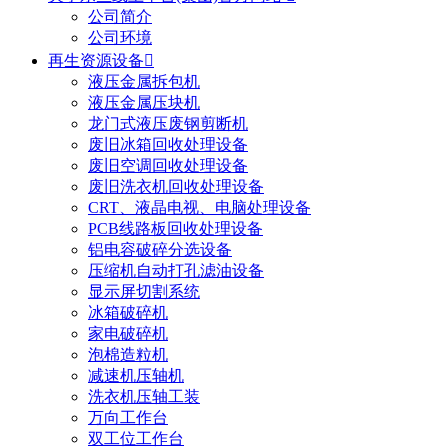
公司简介
公司环境
再生资源设备

液压金属拆包机
液压金属压块机
龙门式液压废钢剪断机
废旧冰箱回收处理设备
废旧空调回收处理设备
废旧洗衣机回收处理设备
CRT、液晶电视、电脑处理设备
PCB线路板回收处理设备
铝电容破碎分选设备
压缩机自动打孔滤油设备
显示屏切割系统
冰箱破碎机
家电破碎机
泡棉造粒机
减速机压轴机
洗衣机压轴工装
万向工作台
双工位工作台