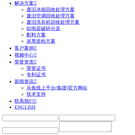
解决方案

废旧冰箱回收处理方案
废旧空调回收处理方案
废旧洗衣机回收处理方案
铝电容破碎分选
配料方案
炭黑造粒方案
客户案例

视频中心

荣誉资质

荣誉证书
专利证书
新闻资讯

乐鱼线上平台(集团)官方网站
技术支持
联系我们

ENGLISH