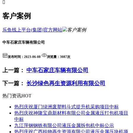

客户案例
乐鱼线上平台(集团)官方网站
客户案例
中车石家庄车辆有限公司
发布时间：2023-06-08
浏览量：
3087
次
上一篇：
中车石家庄车辆有限公司
下一篇：
长沙绿色再生资源利用有限公司
热门资讯
HOT
热烈庆祝厦门绿洲废塑料斗式提升机采购项目中标
热烈庆祝神隆宝鼎新材料有限公司金属液压打包机项目
中标
九江萍钢钢铁有限公司液压金属拆包机中标公示
热烈庆祝广西桂物再生资源有限公司液压金属压块机项