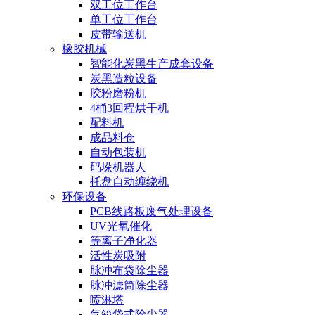
双工位工作台
单工位工作台
皮带输送机
橡胶机械
智能化炭黑生产成套设备
炭黑造粒设备
胶粉磨粉机
4桶3回程烘干机
配料机
成品料仓
自动包装机
码垛机器人
托盘自动缠绕机
环保设备
PCB线路板废气处理设备
UV光氧催化
等离子净化器
活性炭吸附
脉冲布袋除尘器
脉冲滤筒除尘器
喷淋塔
气箱袋式除尘器