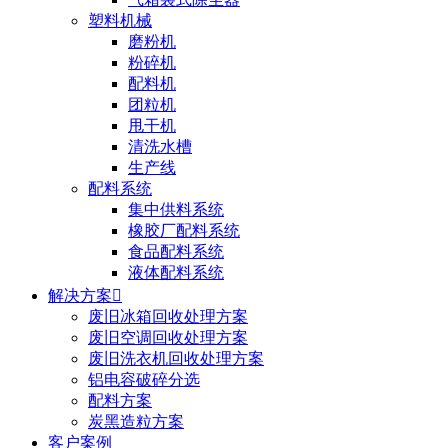
塑料机械
磨粉机
粉碎机
配料机
团粒机
甩干机
清洗水槽
生产线
配料系统
集中供料系统
橡胶厂配料系统
食品配料系统
液体配料系统
解决方案

废旧冰箱回收处理方案
废旧空调回收处理方案
废旧洗衣机回收处理方案
铝电容破碎分选
配料方案
炭黑造粒方案
客户案例